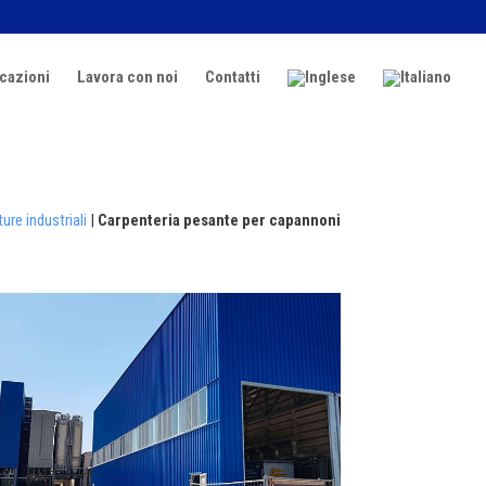
icazioni
Lavora con noi
Contatti
ture industriali
|
Carpenteria pesante per capannoni