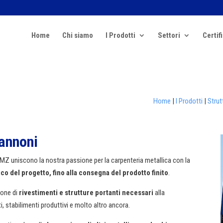
Home
Chi siamo
I Prodotti
Settori
Certif
Home
|
I Prodotti
|
Strut
pannoni
 MZ uniscono la nostra passione per la carpenteria metallica con la
rico del progetto, fino alla consegna del prodotto finito
.
ione di
rivestimenti e strutture portanti necessari
alla
i, stabilimenti produttivi e molto altro ancora.