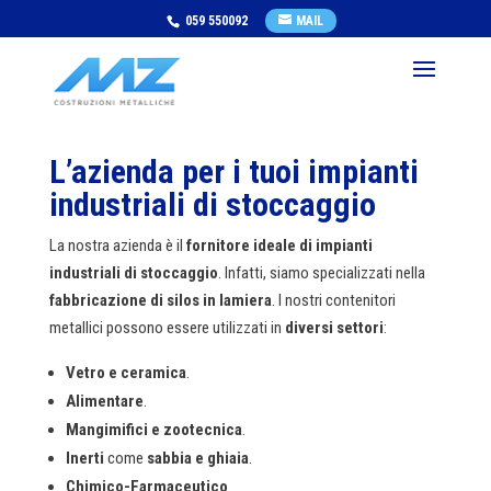
059 550092
MAIL
L’azienda per i tuoi impianti
industriali di stoccaggio
La nostra azienda è il
fornitore ideale
di impianti
industriali di stoccaggio
. Infatti, siamo specializzati nella
fabbricazione di silos in lamiera
. I nostri contenitori
metallici possono essere utilizzati in
diversi settori
:
Vetro e ceramica
.
Alimentare
.
Mangimifici e zootecnica
.
Inerti
come
sabbia e ghiaia
.
Chimico-Farmaceutico
.