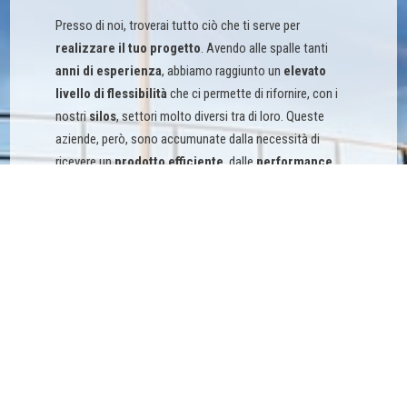
Presso di noi, troverai tutto ciò che ti serve per
realizzare il tuo progetto
. Avendo alle spalle tanti
anni di esperienza
, abbiamo raggiunto un
elevato
livello di flessibilità
che ci permette di rifornire, con i
nostri
silos
, settori molto diversi tra di loro. Queste
aziende, però, sono accumunate dalla necessità di
ricevere un
prodotto efficiente
, dalle
performance
elevate
e
fabbricato con materiali certificati e di
qualità
. Tutto questo lo potrai trovare presso la nostra
realtà!
Affidati ai carpentieri di MZ.
Scrivici o chiamaci
;
saremo a tua completa disposizione. Siamo attivi a
livello
nazionale
.
CONTATTACI