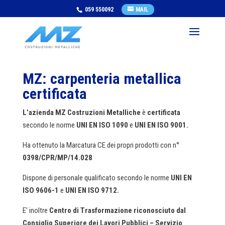
059 550092
MAIL
MZ: carpenteria metallica
certificata
L’azienda MZ Costruzioni Metalliche
è
certificata
secondo le norme
UNI EN ISO 1090
e
UNI EN ISO 9001.
Ha ottenuto la Marcatura CE dei propri prodotti con n°
0398/CPR/MP/14.028
Dispone di personale qualificato secondo le norme
UNI EN
ISO 9606-1
e
UNI EN ISO 9712.
E’ inoltre
Centro di Trasformazione riconosciuto dal
Consiglio Superiore dei Lavori Pubblici – Servizio